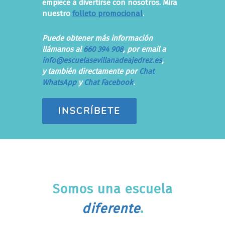
empiece a divertirse con nosotros. Mira
nuestro
folleto promocional
.
Puede obtener más información
llámanos al
660 394 908
, por email a
info@escuelasevillanadeajedrez.es
,
y también directamente por
Chat
WhatsApp
y
Chat Facebook
.
INSCRÍBETE
Somos una escuela
diferente
.