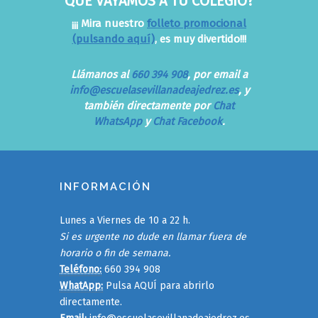
QUE VAYAMOS A TU COLEGIO?
¡¡¡ Mira nuestro
folleto promocional
(pulsando aquí)
, es muy divertido!!!
Llámanos al
660 394 908
, por email a
info@escuelasevillanadeajedrez.es
, y
también directamente por
Chat
WhatsApp
y
Chat Facebook
.
INFORMACIÓN
Lunes a Viernes de 10 a 22 h.
Si es urgente no dude en llamar fuera de
horario o fin de semana.
Teléfono:
660 394 908
WhatApp:
Pulsa AQUÍ para abrirlo
directamente.