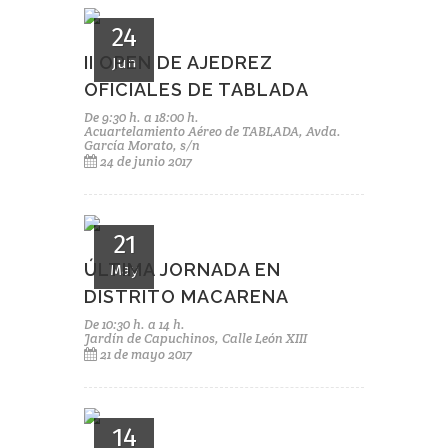
24
II OPEN DE AJEDREZ
Jun
OFICIALES DE TABLADA
De 9:30 h. a 18:00 h.
Acuartelamiento Aéreo de TABLADA, Avda.
García Morato, s/n
24 de junio 2017
21
ÚLTIMA JORNADA EN
May
DISTRITO MACARENA
De 10:30 h. a 14 h.
Jardín de Capuchinos, Calle León XIII
21 de mayo 2017
14