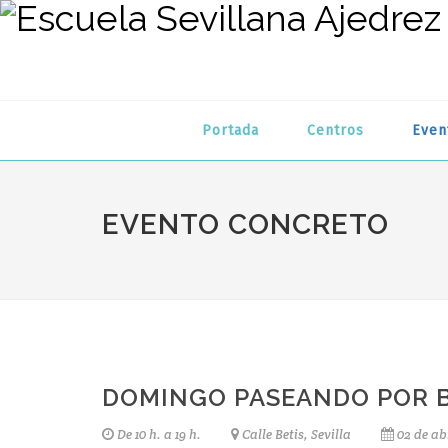
Portada
Centros
Even
EVENTO CONCRETO
DOMINGO PASEANDO POR B
De 10 h. a 19 h.
Calle Betis, Sevilla
02 de ab