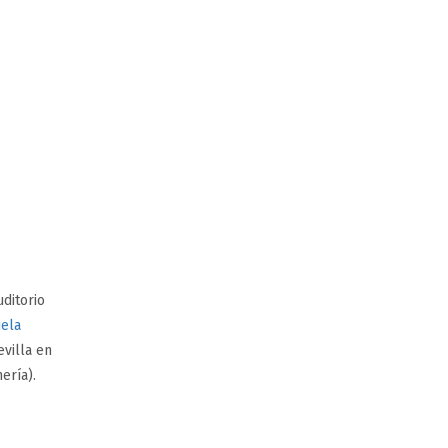
ditorio
ela
evilla en
ería).