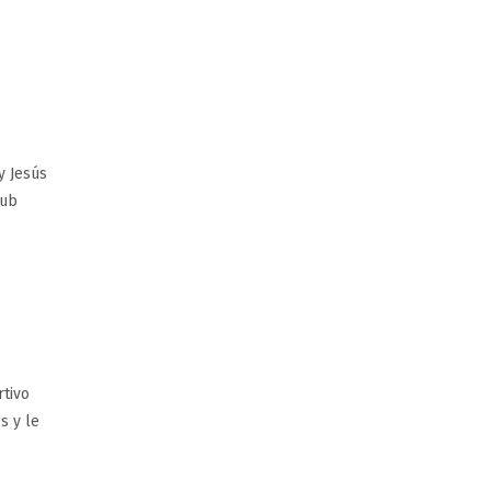
y Jesús
lub
rtivo
s y le