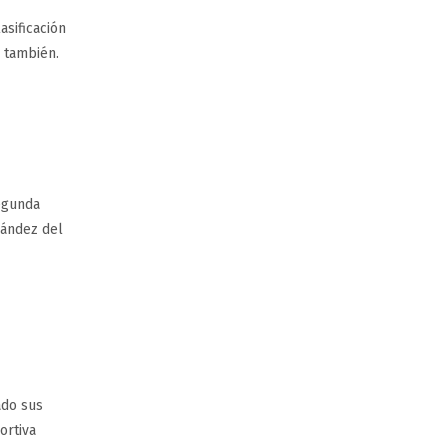
asificación
 también.
segunda
nández del
ado sus
ortiva